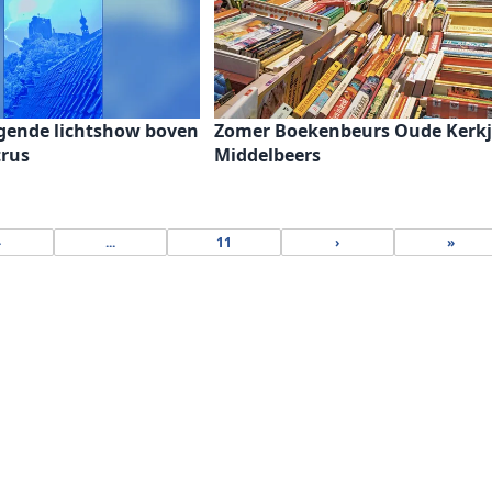
gende lichtshow boven
Zomer Boekenbeurs Oude Kerkj
trus
Middelbeers
4
...
11
›
»