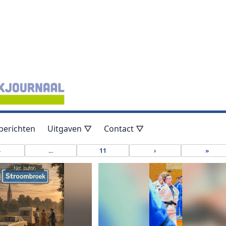
berichten
Uitgaven ▽
Contact ▽
4
...
11
›
»