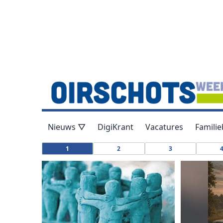
Nieuws ▽
DigiKrant
Vacatures
Familie
1
2
3