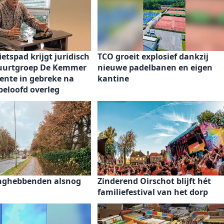
ietspad krijgt juridisch
TCO groeit explosief dankzij
Buurtgroep De Kemmer
nieuwe padelbanen en eigen
ente in gebreke na
kantine
 beloofd overleg
anghebbenden alsnog
Zinderend Oirschot blijft hét
familiefestival van het dorp