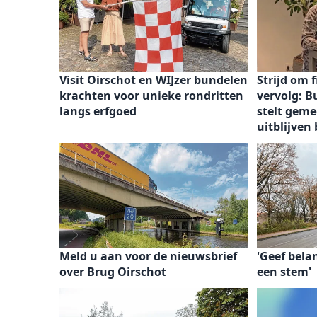
Visit Oirschot en WIJzer bundelen
Strijd om f
krachten voor unieke rondritten
vervolg: 
langs erfgoed
stelt geme
uitblijven
Meld u aan voor de nieuwsbrief
'Geef bel
over Brug Oirschot
een stem'