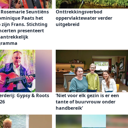
r Rosemarie Seuntiëns
Onttrekkingsverbod
ominique Paats het
oppervlaktewater verder
p zijn Frans. Stichting
uitgebreid
ncerten presenteert
antrekkelijk
gramma
rderij: Gypsy & Roots
‘Niet voor elk gezin is er een
026
tante of buurvrouw onder
handbereik’