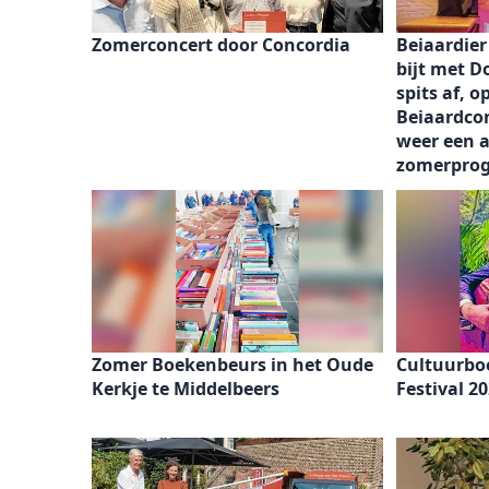
Zomerconcert door Concordia
Beiaardie
bijt met D
spits af, o
Beiaardco
weer een a
zomerpro
Zomer Boekenbeurs in het Oude
Cultuurboe
Kerkje te Middelbeers
Festival 2