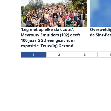
'Leg niet op elke slak zout',
Overweldi
Mevrouw Smulders (102) geeft
de Sint-Pe
100 jaar GGD een gezicht in
expositie 'Eeuw(ig) Gezond'
1
2
3