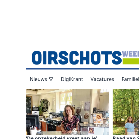
Nieuws ▽
DigiKrant
Vacatures
Familie
’De onzekerheid vreet aan je’
Raad van S