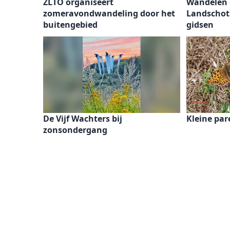
ZLTO organiseert
Wandelen 
zomeravondwandeling door het
Landschot
buitengebied
gidsen
De Vijf Wachters bij
Kleine par
zonsondergang