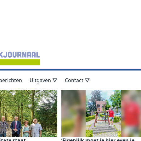
berichten
Uitgaven ▽
Contact ▽
tate staat
’Eigenlijk moet je hier even je