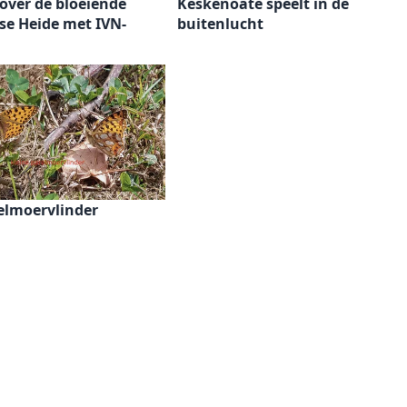
over de bloeiende
Keskenoate speelt in de
se Heide met IVN-
buitenlucht
elmoervlinder