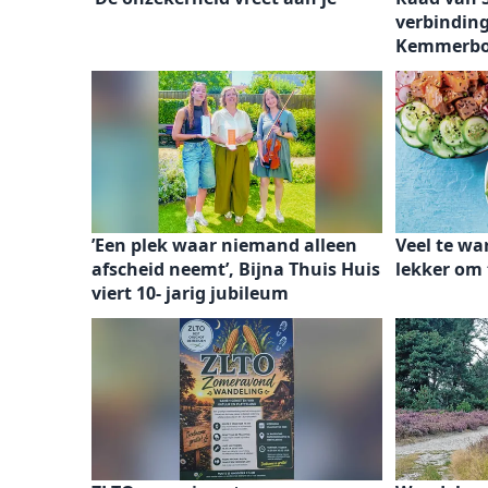
verbindin
Kemmerbo
’Een plek waar niemand alleen
Veel te wa
afscheid neemt’, Bijna Thuis Huis
lekker om 
viert 10- jarig jubileum