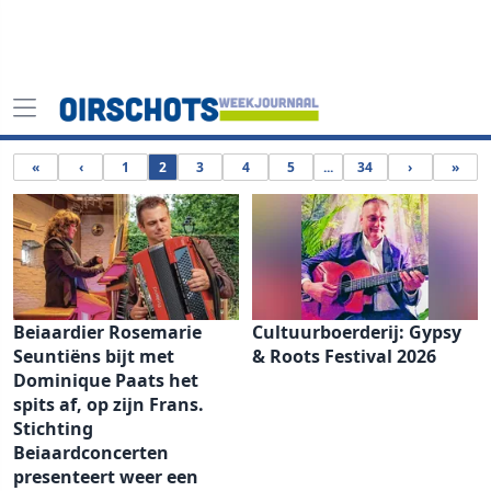
«
‹
1
2
3
4
5
...
34
›
»
Beiaardier Rosemarie
Cultuurboerderij: Gypsy
Seuntiëns bijt met
& Roots Festival 2026
Dominique Paats het
spits af, op zijn Frans.
Stichting
Beiaardconcerten
presenteert weer een