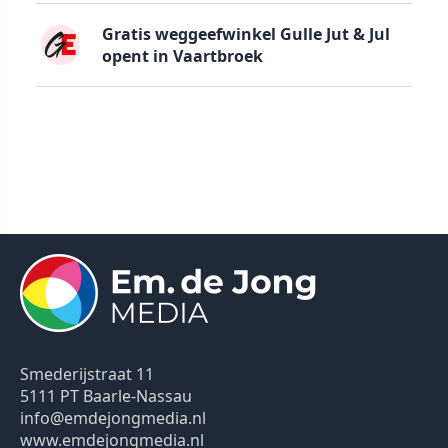
Gratis weggeefwinkel Gulle Jut & Jul
opent in Vaartbroek
Smederijstraat 11
5111 PT Baarle-Nassau
info@emdejongmedia.nl
www.emdejongmedia.nl