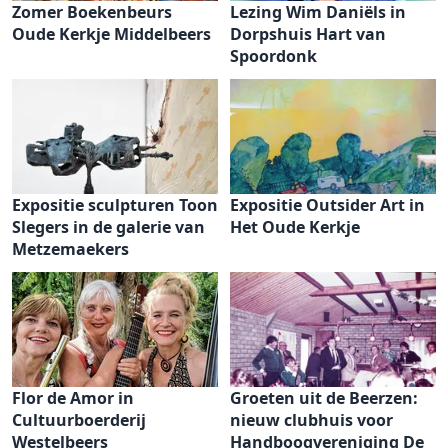
Zomer Boekenbeurs
Lezing Wim Daniëls in
Oude Kerkje Middelbeers
Dorpshuis Hart van
Spoordonk
Expositie sculpturen Toon
Expositie Outsider Art in
Slegers in de galerie van
Het Oude Kerkje
Metzemaekers
Flor de Amor in
Groeten uit de Beerzen:
Cultuurboerderij
nieuw clubhuis voor
Westelbeers
Handboogvereniging De