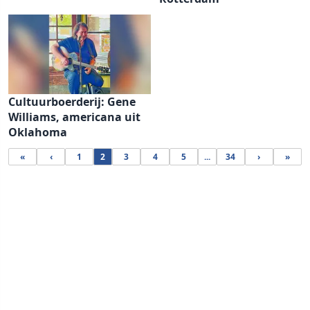
Cultuurboerderij: Gene
Williams, americana uit
Oklahoma
«
‹
1
2
3
4
5
...
34
›
»