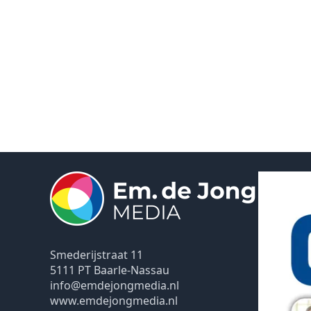
Smederijstraat 11
5111 PT Baarle-Nassau
info@emdejongmedia.nl
www.emdejongmedia.nl