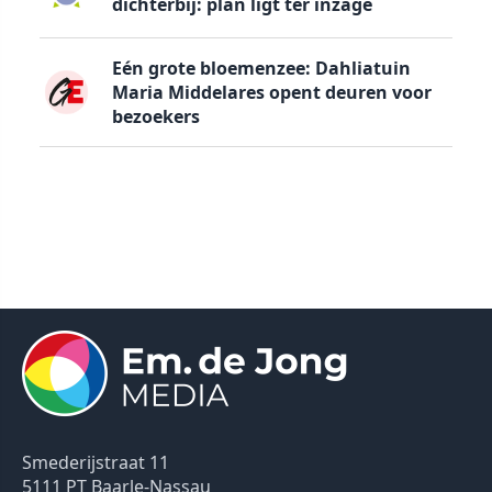
dichterbij: plan ligt ter inzage
Eén grote bloemenzee: Dahliatuin
Maria Middelares opent deuren voor
bezoekers
Smederijstraat 11
5111 PT Baarle-Nassau