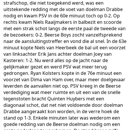
strafschop, die niet toegekend werd, was een
uitstekende redding met de voet van doelman Drabbe
nodig en kwam PSV in de 60e minuut toch op 0-2. Op
rechts kwam Niels Raaijmakers in balbezit en scoorde
met een strak schot langs de eerste paal de tweede van
de bezoekers: 0-2. Beerse Boys zocht vanzelfsprekend
naar de aansluitingstreffer en vond die al snel. In de 63e
minuut kopte Niels van Heerbeek de bal uit een voorzet
van linksachter Erik Jans achter doelman Joey van
Kasteren: 1-2. Nu werd alles op de jacht naar de
gelijkmaker gezet en werd PSV wat meer terug
gedrongen. Ryan Kolsters kopte in de 76e minuut een
voorzet van Dima van Ham over, maar meer doelgevaar
leverden de aanvallen niet op. PSV kreeg in de Beerse
verdediging wat meer ruimte en uit een van de snelle
tegenstoten bracht Quinten Huybers met een
diagonaal schot, dat net niet voldoende door doelman
Drabbe aangeraakt kon worden, in de verre hoek de
stand op 1-3. Enkele minuten later was wederom een
goede redding van de Beerse doelman nodig om een