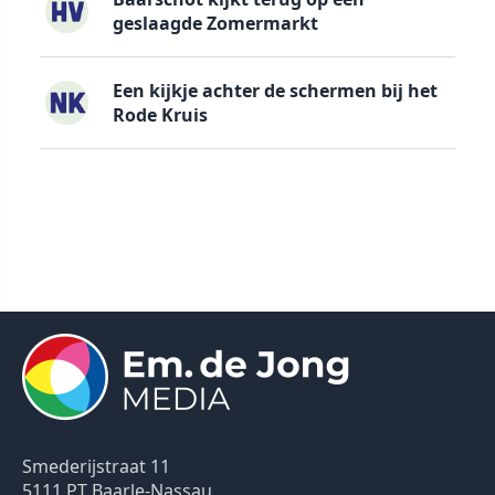
geslaagde Zomermarkt
Een kijkje achter de schermen bij het
Rode Kruis
Smederijstraat 11
5111 PT Baarle-Nassau