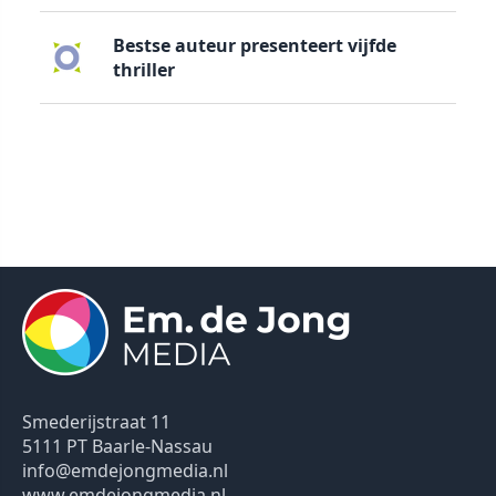
Bestse auteur presenteert vijfde
thriller
Smederijstraat 11
5111 PT Baarle-Nassau
info@emdejongmedia.nl
www.emdejongmedia.nl