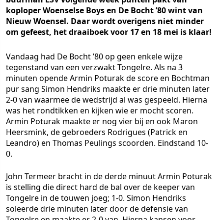
koploper Woenselse Boys en De Bocht ’80 wint van
Nieuw Woensel. Daar wordt overigens niet minder
om gefeest, het draaiboek voor 17 en 18 mei is klaar!
Vandaag had De Bocht ’80 op geen enkele wijze
tegenstand van een verzwakt Tongelre. Als na 3
minuten opende Armin Poturak de score en Bochtman
pur sang Simon Hendriks maakte er drie minuten later
2-0 van waarmee de wedstrijd al was gespeeld. Hierna
was het rondtikken en kijken wie er mocht scoren.
Armin Poturak maakte er nog vier bij en ook Maron
Heersmink, de gebroeders Rodrigues (Patrick en
Leandro) en Thomas Peulings scoorden. Eindstand 10-
0.
John Termeer bracht in de derde minuut Armin Poturak
is stelling die direct hard de bal over de keeper van
Tongelre in de touwen joeg; 1-0. Simon Hendriks
soleerde drie minuten later door de defensie van
Tongelre en maakte er 2-0 van. Hierna kansen voor