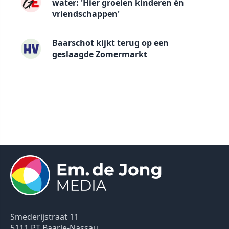
water: 'Hier groeien kinderen én
vriendschappen'
Baarschot kijkt terug op een
geslaagde Zomermarkt
Smederijstraat 11
5111 PT Baarle-Nassau