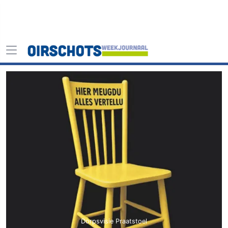
Dorpsvisie Praatstoel