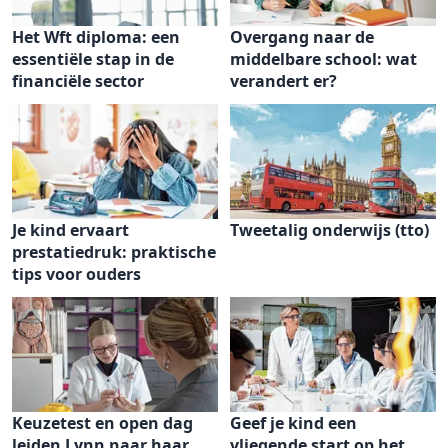
Het Wft diploma: een
Overgang naar de
essentiële stap in de
middelbare school: wat
financiële sector
verandert er?
Je kind ervaart
Tweetalig onderwijs (tto)
prestatiedruk: praktische
tips voor ouders
Keuzetest en open dag
Geef je kind een
leiden Lynn naar haar
vliegende start op het