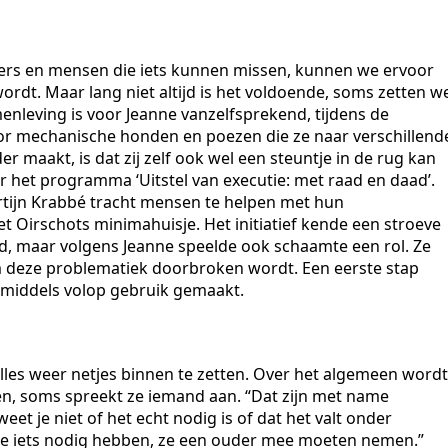
mers en mensen die iets kunnen missen, kunnen we ervoor
rdt. Maar lang niet altijd is het voldoende, soms zetten w
amenleving is voor Jeanne vanzelfsprekend, tijdens de
voor mechanische honden en poezen die ze naar verschillend
r maakt, is dat zij zelf ook wel een steuntje in de rug kan
or het programma ‘Uitstel van executie: met raad en daad’.
tijn Krabbé tracht mensen te helpen met hun
Oirschots minimahuisje. Het initiatief kende een stroeve
d, maar volgens Jeanne speelde ook schaamte een rol. Ze
m deze problematiek doorbroken wordt. Een eerste stap
inmiddels volop gebruik gemaakt.
alles weer netjes binnen te zetten. Over het algemeen wordt
n, soms spreekt ze iemand aan. “Dat zijn met name
et je niet of het echt nodig is of dat het valt onder
ze iets nodig hebben, ze een ouder mee moeten nemen.”