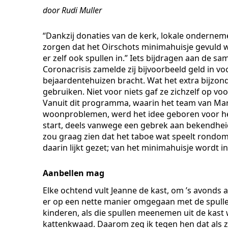
door Rudi Muller
“Dankzij donaties van de kerk, lokale onderne
zorgen dat het Oirschots minimahuisje gevuld wo
er zelf ook spullen in.” Iets bijdragen aan de s
Coronacrisis zamelde zij bijvoorbeeld geld in 
bejaardentehuizen bracht. Wat het extra bijzonde
gebruiken. Niet voor niets gaf ze zichzelf op vo
Vanuit dit programma, waarin het team van Mar
woonproblemen, werd het idee geboren voor het 
start, deels vanwege een gebrek aan bekendhei
zou graag zien dat het taboe wat speelt rondo
daarin lijkt gezet; van het minimahuisje wordt 
Aanbellen mag
Elke ochtend vult Jeanne de kast, om ’s avonds 
er op een nette manier omgegaan met de spulle
kinderen, als die spullen meenemen uit de kast we
kattenkwaad. Daarom zeg ik tegen hen dat als 