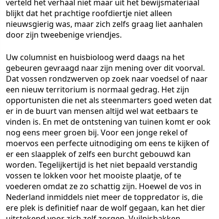
verteld het verhaal niet maar uit het bewijsmateriaal
blijkt dat het prachtige roofdiertje niet alleen
nieuwsgierig was, maar zich zelfs graag liet aanhalen
door zijn tweebenige vriendjes.
Uw columnist en huisbioloog werd daags na het
gebeuren gevraagd naar zijn mening over dit voorval.
Dat vossen rondzwerven op zoek naar voedsel of naar
een nieuw territorium is normaal gedrag. Het zijn
opportunisten die net als steenmarters goed weten dat
er in de buurt van mensen altijd wel wat eetbaars te
vinden is. En met de ontstening van tuinen komt er ook
nog eens meer groen bij. Voor een jonge rekel of
moervos een perfecte uitnodiging om eens te kijken of
er een slaapplek of zelfs een burcht gebouwd kan
worden. Tegelijkertijd is het niet bepaald verstandig
vossen te lokken voor het mooiste plaatje, of te
voederen omdat ze zo schattig zijn. Hoewel de vos in
Nederland inmiddels niet meer de toppredator is, die
ere plek is definitief naar de wolf gegaan, kan het dier
uitstekend voor zich zelf zorgen. Vuilnisbakken