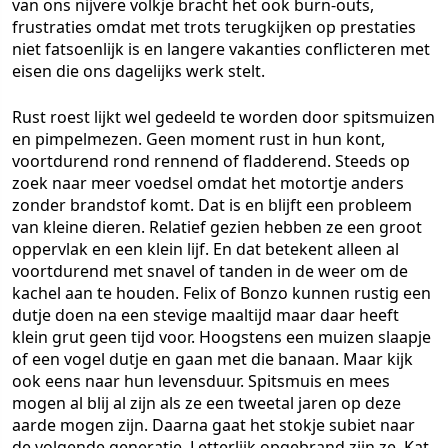
van ons nijvere volkje bracht het ook burn-outs,
frustraties omdat met trots terugkijken op prestaties
niet fatsoenlijk is en langere vakanties conflicteren met
eisen die ons dagelijks werk stelt.
Rust roest lijkt wel gedeeld te worden door spitsmuizen
en pimpelmezen. Geen moment rust in hun kont,
voortdurend rond rennend of fladderend. Steeds op
zoek naar meer voedsel omdat het motortje anders
zonder brandstof komt. Dat is en blijft een probleem
van kleine dieren. Relatief gezien hebben ze een groot
oppervlak en een klein lijf. En dat betekent alleen al
voortdurend met snavel of tanden in de weer om de
kachel aan te houden. Felix of Bonzo kunnen rustig een
dutje doen na een stevige maaltijd maar daar heeft
klein grut geen tijd voor. Hoogstens een muizen slaapje
of een vogel dutje en gaan met die banaan. Maar kijk
ook eens naar hun levensduur. Spitsmuis en mees
mogen al blij al zijn als ze een tweetal jaren op deze
aarde mogen zijn. Daarna gaat het stokje subiet naar
de volgende generatie. Letterlijk opgebrand zijn ze. Kat