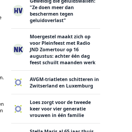
Geweldig die geluidswallen:
"Ze doen meer dan
beschermen tegen
e
geluidoverlast"
Moergestel maakt zich op
voor Pleinfeest met Radio
JND Zomertour op 16
augustus: achter één dag
feest schuilt maanden werk
m.
AVGM-triatleten schitteren in
Zwitserland en Luxemburg
Loes zorgt voor de tweede
en
keer voor vier generatie
an
vrouwen in één familie
Stella Maris al 65 jaar thuis