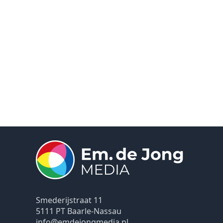
Smederijstraat 11
5111 PT Baarle-Nassau
info@emdejongmedia.nl