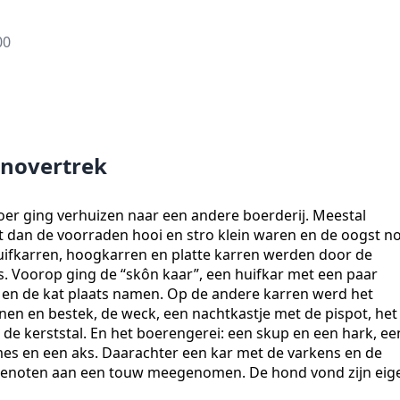
00
enovertrek
oer ging verhuizen naar een andere boerderij. Meestal
t dan de voorraden hooi en stro klein waren en de oogst n
ifkarren, hoogkarren en platte karren werden door de
s. Voorop ging de “skôn kaar”, een huifkar met een paar
en de kat plaats namen. Op de andere karren werd het
nnen en bestek, de weck, een nachtkastje met de pispot, het
de kerststal. En het boerengerei: een skup en een hark, ee
apmes en een aks. Daarachter een kar met de varkens en de
genoten aan een touw meegenomen. De hond vond zijn eig