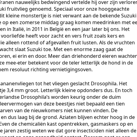
anen nauwelijks bedwingend vertelde hij over zijn verlore
uzuki fruitvlieg genoemd. Speciaal voor onze hooggeachte
t kleine monstertje is niet verwant aan de bekende Suzuki
die op een zomerse middag graag komen meedrinken met e
 in Italië, in 2011 in België en een jaar later bij ons. Het
n voorliefde heeft voor zacht en vers fruit zoals kers en
ie alleen rottend of afgevallen fruit lusten. Als de vruchten
rwacht slaat Suzuki toe. Met een enorme zaag gaat de
boren, ei erin en door. Meer dan driehonderd eieren wachte
 mee-eter betekent voor de teler letterlijk de hond in de
hem resoluut richting vernietigingsoven.
bananenvliegen tot het vliegen geslacht Drosophila. Het
 3,4 mm groot. Letterlijk kleine opdonders dus. En toch
derlandse Drosophila’s worden keurig onder de duim
leervermogen van deze beestjes niet bepaald een tien
s of larven van de nieuwkomers niet kunnen vinden. De
t en dus laag bij de grond. Aziaten blijven echter hoog in de
 Even de chemicaliën kast opentrekken, gasmaskers op en
 jaren zestig weten we dat gore insecticiden niet alleen de