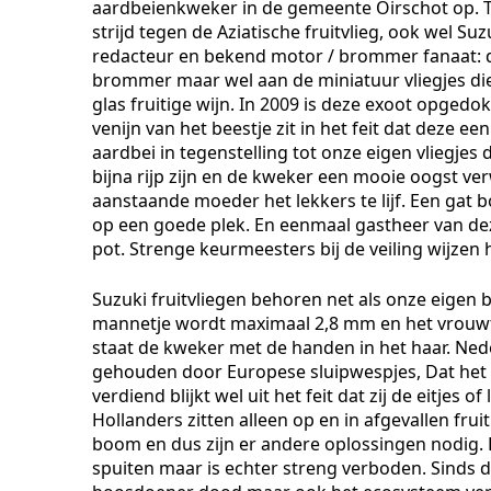
aardbeienkweker in de gemeente Oirschot op. Tr
strijd tegen de Aziatische fruitvlieg, ook wel S
redacteur en bekend motor / brommer fanaat: di
brommer maar wel aan de miniatuur vliegjes 
glas fruitige wijn. In 2009 is deze exoot opgedoken
venijn van het beestje zit in het feit dat deze ee
aardbei in tegenstelling tot onze eigen vliegjes d
bijna rijp zijn en de kweker een mooie oogst ve
aanstaande moeder het lekkers te lijf. Een gat 
op een goede plek. En eenmaal gastheer van deze
pot. Strenge keurmeesters bij de veiling wijzen 
Suzuki fruitvliegen behoren net als onze eigen 
mannetje wordt maximaal 2,8 mm en het vrouwtje
staat de kweker met de handen in het haar. Ne
gehouden door Europese sluipwespjes, Dat het 
verdiend blijkt wel uit het feit dat zij de eitje
Hollanders zitten alleen op en in afgevallen frui
boom en dus zijn er andere oplossingen nodig.
spuiten maar is echter streng verboden. Sinds de