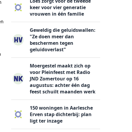
Loes zorgt voor de tweede
n
keer voor vier generatie
vrouwen in één familie
en
Geweldig die geluidswallen:
"Ze doen meer dan
beschermen tegen
geluidoverlast"
n
Moergestel maakt zich op
voor Pleinfeest met Radio
JND Zomertour op 16
augustus: achter één dag
feest schuilt maanden werk
150 woningen in Aarlesche
Erven stap dichterbij: plan
ligt ter inzage