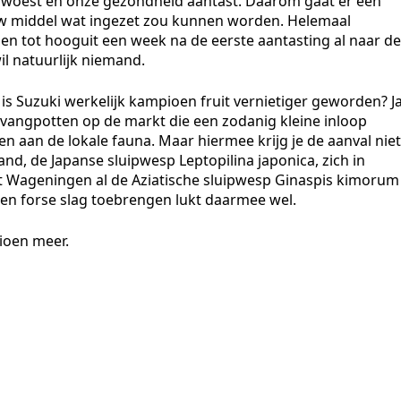
woest en onze gezondheid aantast. Daarom gaat er een
euw middel wat ingezet zou kunnen worden. Helemaal
agen tot hooguit een week na de eerste aantasting al naar de
l natuurlijk niemand.
is Suzuki werkelijk kampioen fruit vernietiger geworden? Ja
ki vangpotten op de markt die een zodanig kleine inloop
 aan de lokale fauna. Maar hiermee krijg je de aanval niet
ijand, de Japanse sluipwesp Leptopilina japonica, zich in
t Wageningen al de Aziatische sluipwesp Ginaspis kimorum
 een forse slag toebrengen lukt daarmee wel.
ioen meer.