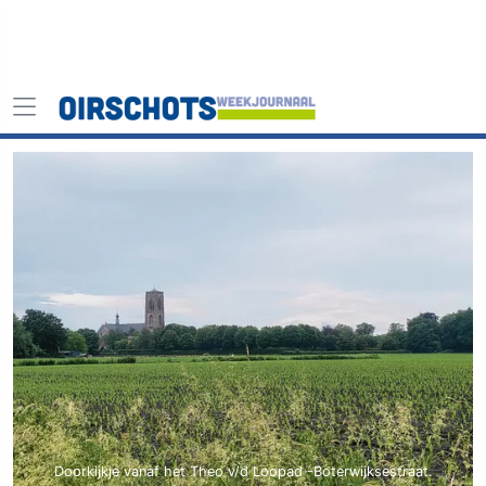
Doorkijkje vanaf het Theo v/d Loopad -Boterwijksestraat.