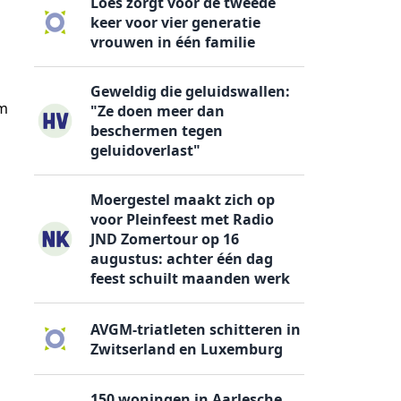
Loes zorgt voor de tweede
keer voor vier generatie
vrouwen in één familie
Geweldig die geluidswallen:
om
"Ze doen meer dan
beschermen tegen
geluidoverlast"
Moergestel maakt zich op
voor Pleinfeest met Radio
JND Zomertour op 16
augustus: achter één dag
feest schuilt maanden werk
AVGM-triatleten schitteren in
Zwitserland en Luxemburg
150 woningen in Aarlesche