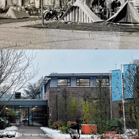
rdt gevierd met een reunie voor oud-leerlingen en (oud-)docenten.