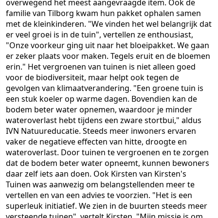
overwegend het meest aangevraagde item. Ook de
familie van Tilborg kwam hun pakket ophalen samen
met de kleinkinderen. "We vinden het wel belangrijk dat
er veel groei is in de tuin", vertellen ze enthousiast,
"Onze voorkeur ging uit naar het bloeipakket. We gaan
er zeker plaats voor maken. Tegels eruit en de bloemen
erin." Het vergroenen van tuinen is niet alleen goed
voor de biodiversiteit, maar helpt ook tegen de
gevolgen van klimaatverandering. "Een groene tuin is
een stuk koeler op warme dagen. Bovendien kan de
bodem beter water opnemen, waardoor je minder
wateroverlast hebt tijdens een zware stortbui," aldus
IVN Natuureducatie. Steeds meer inwoners ervaren
vaker de negatieve effecten van hitte, droogte en
wateroverlast. Door tuinen te vergroenen en te zorgen
dat de bodem beter water opneemt, kunnen bewoners
daar zelf iets aan doen. Ook Kirsten van Kirsten's
Tuinen was aanwezig om belangstellenden meer te
vertellen en van een advies te voorzien. "Het is een
superleuk initiatief. We zien in de buurten steeds meer
versteende tuinen", vertelt Kirsten, "Mijn missie is om