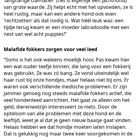
‘langharige Dalmatiër’ (het is eigenlijk een jachthond)
van grote waarde. Zij helpt echt met het opvoeden, ze is
heel rustig, maar kan een andere hond ook even
‘rechtzetten’ als dat nodig is. Wat héél leuk was: een
tijdje terug kwam er een moeder labradoodle met een
nest van wel acht puppies!”
Malafide fokkers zorgen voor veel leed
“Soms is het ook weleens moeilijk hoor. Pas kwam hier
een wat ouder teefje binnen, die lang voor een fokkerij
was gebruikt. Ze was zó bang. Ze vond uiteindelijk wel
haar rust bij onze hondjes, maar helaas niet bij ons. Er
waren ook verschillende medische problemen. Er zijn
jammer genoeg nog steeds malafide fokkers actief, die
veel hondenleed aanrichten. Het gaat ze alleen om het
geld, dierenwelzijn interesseert ze niets. Door de
optelsom van alle problemen met deze hond en de
leeftijd, weet je al dat je geen nieuw baasje gaat vinden.
Helaas hebben we dat hondje moeten laten inslapen.
Dat is gelukkig nog maar twee keer voorgekomen in de